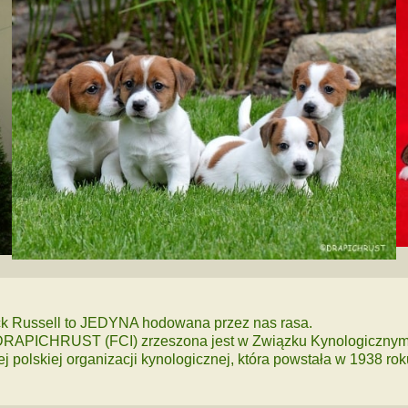
ack Russell to JEDYNA hodowana przez nas rasa.
RAPICHRUST (FCI) zrzeszona jest w Związku Kynologicznym
zej polskiej organizacji kynologicznej, która powstała w 1938 rok