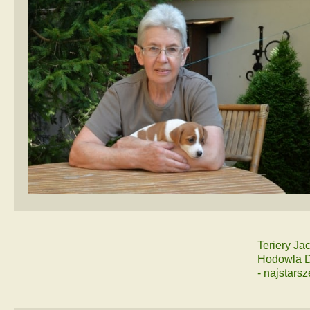
Teriery J
Hodowla D
- najstars