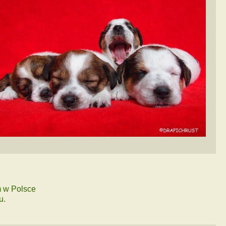
 w Polsce
u.