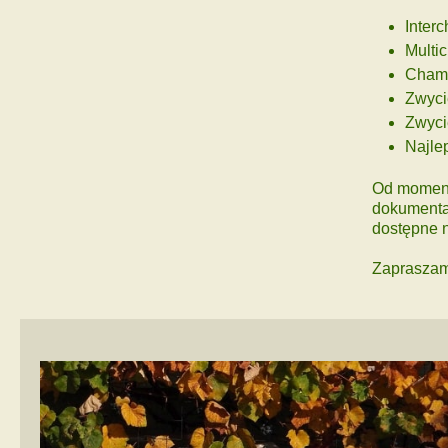
Inter
Multi
Cham
Zwyci
Zwyci
Najlep
Od momentu
dokumentac
dostępne 
Zapraszam