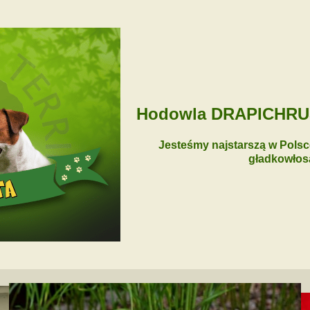
Hodowla DRAPICHRUST 
Jesteśmy najstarszą w Pols
gładkowłosą 