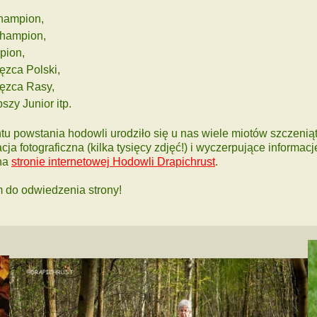
champion,
champion,
pion,
ęzca Polski,
ęzca Rasy,
szy Junior itp.
 powstania hodowli urodziło się u nas wiele miotów szczeniąt
ja fotograficzna (kilka tysięcy zdjęć!) i wyczerpujące informacj
na
stronie internetowej Hodowli Drapichrust
.
 do odwiedzenia strony!