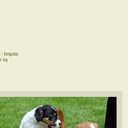
 - bogata
e są